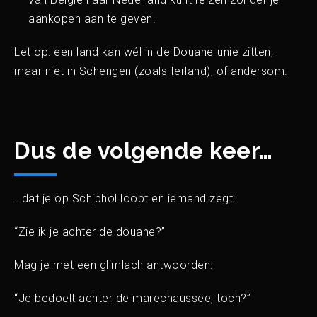
Home
aankopen aan te geven.
Let op: een land kan wél in de Douane-unie zitten,
Onze diensten
maar níet in Schengen (zoals Ierland), of andersom.
Trainingen
Dus de volgende keer…
Nieuwe CBAM-training
voor Declaranten
…dat je op Schiphol loopt en iemand zegt:
Opleiding
“Zie ik je achter de douane?”
Mag je met een glimlach antwoorden:
Douanevaardigheden in
“Je bedoelt achter de marechaussee, toch?”
de praktijk