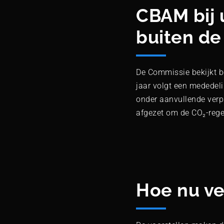
CBAM bij 
buiten de
De Commissie bekijkt bo
jaar volgt een mededel
onder aanvullende verp
afgezet om de CO₂-regel
Hoe nu ve