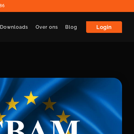
86
Login
| Downloads
Over ons
Blog