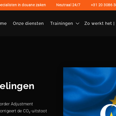
ecialisten in douane zaken
Neutraal 24/7
+31 20 3086 3
ome
Onze diensten
Trainingen
Zo werkt het 
elingen
Border Adjustment
rrigeert de CO₂-uitstoot