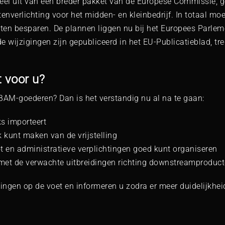
eel uit van een breder pakket van de Europese Commissie, g
enverlichting voor het midden- en kleinbedrijf. In totaal moe
sten besparen. De plannen liggen nu bij het Europees Parle
 wijzigingen zijn gepubliceerd in het EU-Publicatieblad, tr
t voor u?
BAM-goederen? Dan is het verstandig nu al na te gaan:
ks importeert
k kunt maken van de vrijstelling
t en administratieve verplichtingen goed kunt organiseren
 met de verwachte uitbreidingen richting downstreamproducte
ingen op de voet en informeren u zodra er meer duidelijkheid