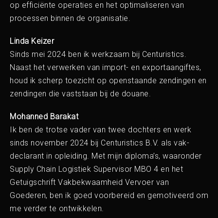
op efficiënte operaties en het optimaliseren van
Home
processen binnen de organisatie.
Linda Keizer
Onze diensten
Sinds mei 2024 ben ik werkzaam bij Centuristics.
Naast het verwerken van import- en exportaangiftes,
Trainingen
houd ik scherp toezicht op openstaande zendingen en
zendingen die vaststaan bij de douane.
Nieuwe CBAM-training
Mohanned Barakat
Ik ben de trotse vader van twee dochters en werk
voor Declaranten
sinds november 2024 bij Centuristics B.V. als vak-
declarant in opleiding. Met mijn diploma’s, waaronder
Opleiding
Supply Chain Logistiek Supervisor MBO 4 en het
Getuigschrift Vakbekwaamheid Vervoer van
Douanevaardigheden in
Goederen, ben ik goed voorbereid en gemotiveerd om
me verder te ontwikkelen.