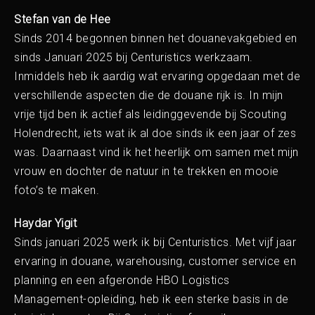
de praktijk
Stefan van de Hee
Sinds 2014 begonnen binnen het douanevakgebied en
Zo werkt het | Downloads
sinds Januari 2025 bij Centuristics werkzaam.
Inmiddels heb ik aardig wat ervaring opgedaan met de
Over ons
verschillende aspecten die de douane rijk is. In mijn
vrije tijd ben ik actief als leidinggevende bij Scouting
Holendrecht, iets wat ik al doe sinds ik een jaar of zes
Blog
was. Daarnaast vind ik het heerlijk om samen met mijn
vrouw en dochter de natuur in te trekken en mooie
foto’s te maken.
Haydar Yigit
Sinds januari 2025 werk ik bij Centuristics. Met vijf jaar
ervaring in douane, warehousing, customer service en
planning en een afgeronde HBO Logistics
Management-opleiding, heb ik een sterke basis in de