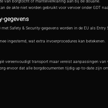
e van borgtocht of mantelverklaring aan bij de douane.
an de akte niet worden gebruikt voor vervoer onder GDT naa
ty-gegevens
ë met Safety & Security-gegevens worden in de EU als Entr
rmee ingestemd, wat extra invoerprocedures kan betekenen.
gië vereenvoudigt transport maar vereist aanpassingen van 
rg ervoor dat alle borgdocumenten tijdig up-to-date zijn om