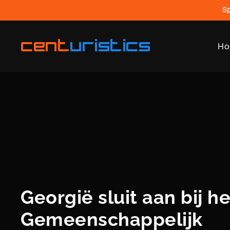
Sp
cent
uristics
H
Georgië sluit aan bij he
Gemeenschappelijk