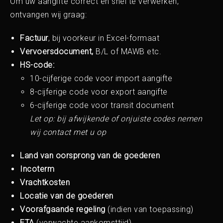
Om uw aangifte correct en snel te verwerken,
ontvangen wij graag:
Factuur
, bij voorkeur in Excel-formaat
Vervoersdocument,
B/L of MAWB etc.
HS-code:
10-cijferige code voor import aangifte
8-cijferige code voor export aangifte
6-cijferige code voor transit document
Let op: bij afwijkende of onjuiste codes nemen
wij contact met u op
Land van oorsprong van de goederen
Incoterm
Vrachtkosten
Locatie van de goederen
Voorafgaande regeling
(indien van toepassing)
ETA
(verwachte aankomsttijd)