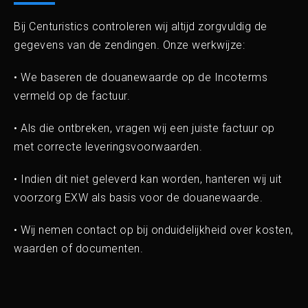
Opleiding
Bij Centuristics controleren wij altijd zorgvuldig de
Douanevaardigheden in
gegevens van de zendingen. Onze werkwijze:
de praktijk
• We baseren de douanewaarde op de Incoterms
vermeld op de factuur.
Zo werkt het | Downloads
• Als die ontbreken, vragen wij een juiste factuur op
met correcte leveringsvoorwaarden.
Over ons
• Indien dit niet geleverd kan worden, hanteren wij uit
voorzorg EXW als basis voor de douanewaarde.
Blog
• Wij nemen contact op bij onduidelijkheid over kosten,
waarden of documenten.